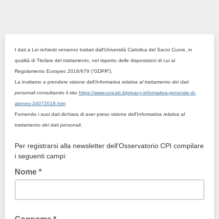
I dati a Lei richiesti verranno trattati dall’Università Cattolica del Sacro Cuore, in
qualità di Titolare del trattamento, nel rispetto delle disposizioni di cui al
Regolamento Europeo 2016/679 (“GDPR”).
La invitiamo a prendere visione dell’
Informativa relativa al trattamento dei dati
personali
consultando il sito
https://www.unicatt.it/privacy-informativa-generale-di-
ateneo-24072018.htm
Fornendo i suoi dati dichiara di aver preso visione dell’
Informativa relativa al
trattamento dei dati personali
.
Per registrarsi alla newsletter dell'Osservatorio CPI compilare
i seguenti campi:
Nome *